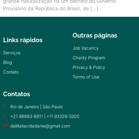
grande naturalização foi um decreto do Governo
Provisório da República do Brasil, de […]
Outras páginas
Links rápidos
Job Vacancy
Serviços
Charity Program
Blog
Privacy & Policy
Contato
Terms of Use
Contatos
Rio de Janeiro | São Paulo
+21 98863-8611 | +11 93329-3300
dallitaliacidadania@gmail.com