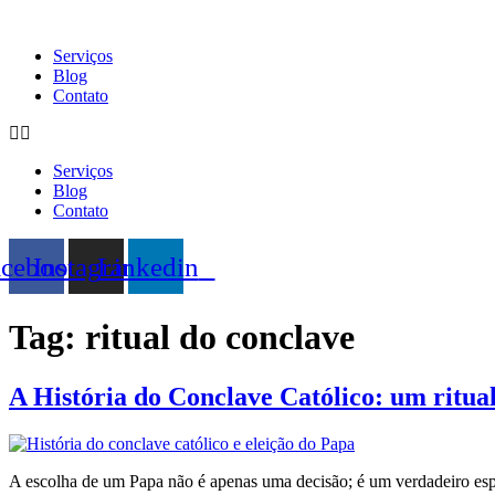
Ir
para
Serviços
o
Blog
conteúdo
Contato
Serviços
Blog
Contato
acebook
Instagram
Linkedin
Tag:
ritual do conclave
A História do Conclave Católico: um ritua
A escolha de um Papa não é apenas uma decisão; é um verdadeiro espetá