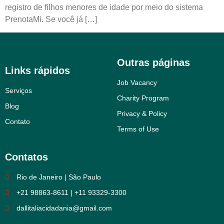
registro de filhos menores de idade por meio do sistema
PrenotaMi. Se você já […]
Outras páginas
Links rápidos
Job Vacancy
Serviços
Charity Program
Blog
Privacy & Policy
Contato
Terms of Use
Contatos
Rio de Janeiro | São Paulo
+21 98863-8611 | +11 93329-3300
dallitaliacidadania@gmail.com