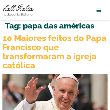
Tag:
papa das américas
10 Maiores feitos do Papa
Francisco que
transformaram a igreja
católica