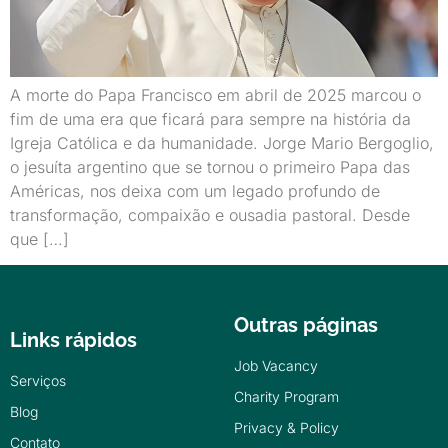
A morte do Papa Francisco em abril de 2025 marcou o
fim de uma era que ficará para sempre na história da
Igreja Católica e da humanidade. Jorge Mario Bergoglio,
o jesuíta argentino que se tornou o primeiro Papa das
Américas, nos deixa com um legado profundo de
transformação, compaixão e ousadia pastoral. Desde
que […]
Outras páginas
Links rápidos
Job Vacancy
Serviços
Charity Program
Blog
Privacy & Policy
Contato