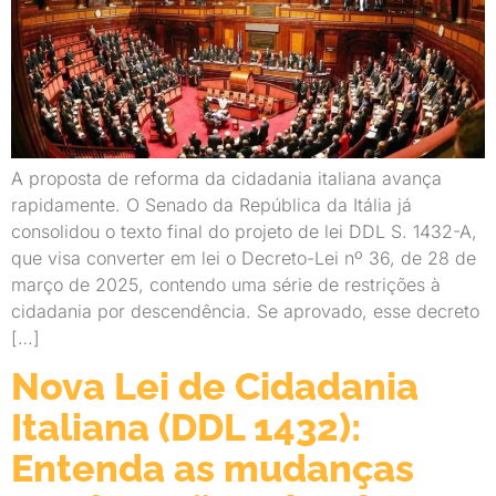
A proposta de reforma da cidadania italiana avança
rapidamente. O Senado da República da Itália já
consolidou o texto final do projeto de lei DDL S. 1432-A,
que visa converter em lei o Decreto-Lei nº 36, de 28 de
março de 2025, contendo uma série de restrições à
cidadania por descendência. Se aprovado, esse decreto
[…]
Nova Lei de Cidadania
Italiana (DDL 1432):
Entenda as mudanças