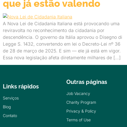
que já estão valendo
A Nova Lei de Cidadania Italiana está provocando uma
reviravolta no reconhecimento da cidadania por
descendência. O governo da Itália aprovou o Disegno di
Legge S. 1432, convertendo em lei o Decreto-Lei nº 36
de 28 de março de 2025. E sim — ele já está em vigor.
Essa nova legislação afeta diretamente milhares de […]
Outras páginas
Links rápidos
Job Vacancy
Serviços
Charity Program
Blog
Privacy & Policy
Contato
Terms of Use