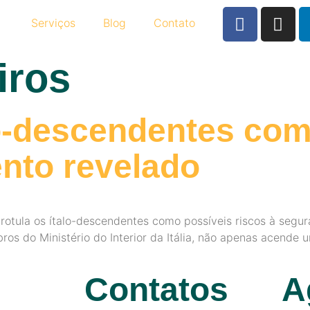
Serviços
Blog
Contato
iros
talo-descendentes co
nto revelado
e rotula os ítalo-descendentes como possíveis riscos à seg
ros do Ministério do Interior da Itália, não apenas acende 
Contatos
A