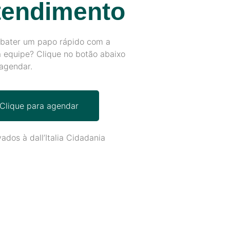
tendimento
 bater um papo rápido com a
 equipe? Clique no botão abaixo
agendar.
Clique para agendar
ados à dall’Italia Cidadania