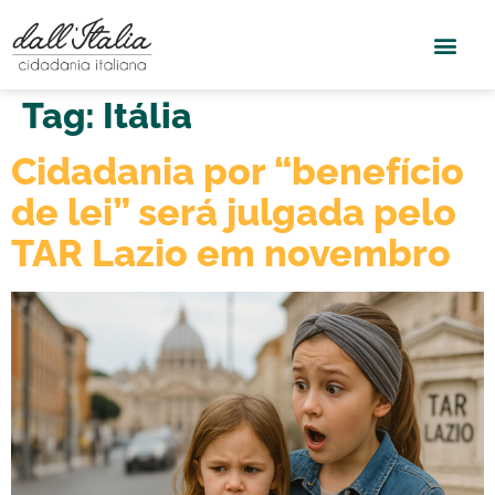
Tag:
Itália
Cidadania por “benefício
de lei” será julgada pelo
TAR Lazio em novembro