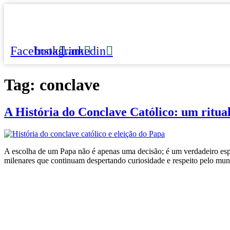
Ir
para
o
conteúdo
Facebook
Instagram
Linkedin
Tag:
conclave
A História do Conclave Católico: um ritua
A escolha de um Papa não é apenas uma decisão; é um verdadeiro espetá
milenares que continuam despertando curiosidade e respeito pelo mu
Links rápidos