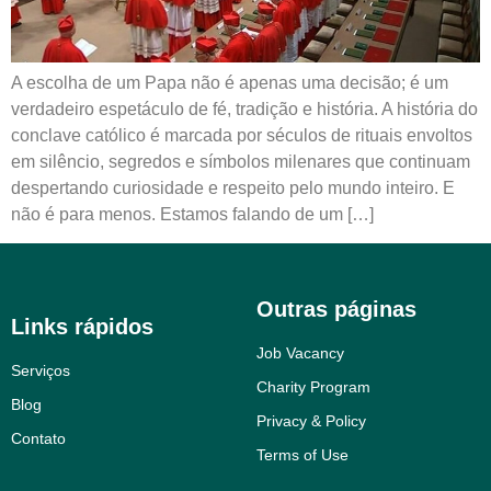
A escolha de um Papa não é apenas uma decisão; é um
verdadeiro espetáculo de fé, tradição e história. A história do
conclave católico é marcada por séculos de rituais envoltos
em silêncio, segredos e símbolos milenares que continuam
despertando curiosidade e respeito pelo mundo inteiro. E
não é para menos. Estamos falando de um […]
Outras páginas
Links rápidos
Job Vacancy
Serviços
Charity Program
Blog
Privacy & Policy
Contato
Terms of Use